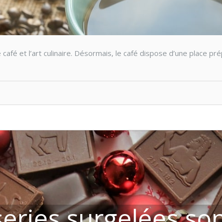
 café et l’art culinaire. Désormais, le café dispose d’une place pr
eries surgelées son