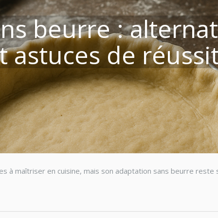
ns beurre : alterna
t astuces de réussi
les à maîtriser en cuisine, mais son adaptation sans beurre reste