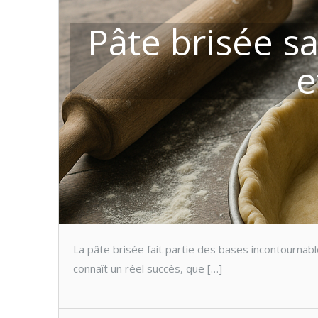
Pâte brisée sa
e
La pâte brisée fait partie des bases incontournab
connaît un réel succès, que […]