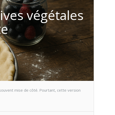
tives végétales
te
 souvent mise de côté. Pourtant, cette version