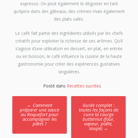
expresso. On peut également le déguster en tant
qu’épice dans des gâteaux, des crèmes mais également
des plats salés.
Le café fait partie des ingrédients utilisés par les chefs
créatifs pour exploiter la richesse de ses arômes. Qu’il
s’agisse d’une utilisation en dessert, en plat, en entrée
ou en boisson, le café influence la cuisine de la haute
gastronomie pour créer des expériences gustatives
singulières.
Posté dans
Recettes sucrées
Poste
←
Comment
Guide complet :
navigation
préparer une sauce
toutes les façons de
au Roquefort pour
cuire la courge
accompagner les
butternut (four,
pâtes ?
vapeur, poêle,
soupe)
→