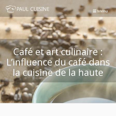
Passer
au
Menu
contenu
Café et art culinaire :
L’influence du café dans
la cuisine de la haute