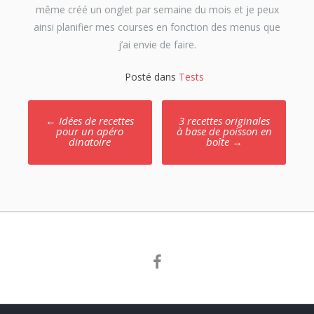
même créé un onglet par semaine du mois et je peux
ainsi planifier mes courses en fonction des menus que
j’ai envie de faire.
Posté dans
Tests
Poste
←
Idées de recettes
3 recettes originales
navigation
pour un apéro
à base de poisson en
dinatoire
boîte
→